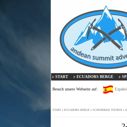
START
ECUADORS BERGE
SP
Besuch unsere Webseite auf:
Españo
START
»
ECUADORS BERGE
»
SCHWIERIGE TOUREN
»
I
2