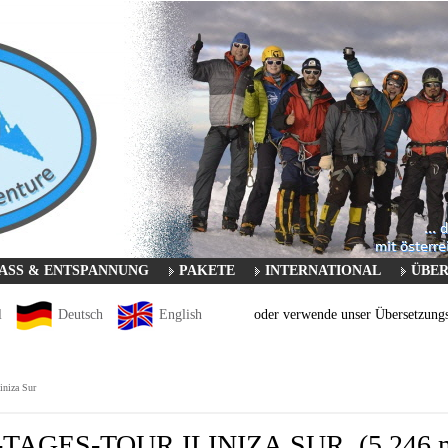
ASS & ENTSPANNUNG
PAKETE
INTERNATIONAL
ÜBER
l
Deutsch
English
oder verwende unser Übersetzungst
liniza Sur
-TAGES-TOUR ILINIZA SUR (5.246 