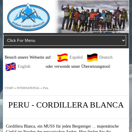
Besuch unsere Webseite auf:
Español
Deutsch
English
oder verwende unser Übersetzungstool:
START
»
INTERNATIONAL
»
Peru
PERU - CORDILLERA BLANCA
Cordillera Blanca, ein MUSS für jeden Bergsteiger ... majestätische
Gipfel im Norden der peruanischen Anden. Hier finden Sie die