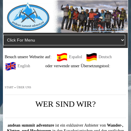
Besuch unsere Webseite auf:
Español
Deutsch
English
oder verwende unser Übersetzungstool:
START
»
ÜBER UNS
WER SIND WIR?
andean summit adventure
ist ein exklusiver Anbieter von
Wander-,
Kletter- und Hochtouren
in den Ecuadorianischen und den restlichen